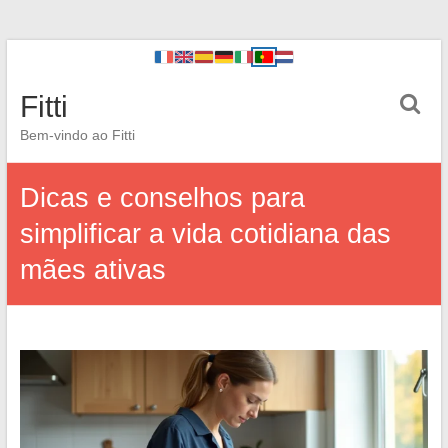
Fitti
Bem-vindo ao Fitti
Dicas e conselhos para
simplificar a vida cotidiana das
mães ativas