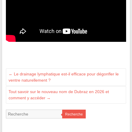
←
Le drainage lymphatique est-il efficace pour dégonfler le
ventre naturellement ?
Tout savoir sur le nouveau nom de Dubraz en 2026 et
comment y accéder
→
Recherche