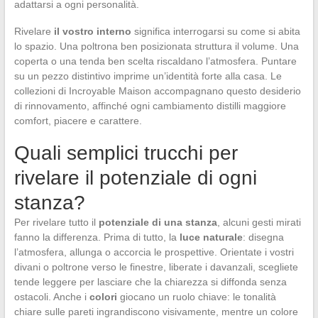
adattarsi a ogni personalità.
Rivelare
il vostro interno
significa interrogarsi su come si abita
lo spazio. Una poltrona ben posizionata struttura il volume. Una
coperta o una tenda ben scelta riscaldano l’atmosfera. Puntare
su un pezzo distintivo imprime un’identità forte alla casa. Le
collezioni di Incroyable Maison accompagnano questo desiderio
di rinnovamento, affinché ogni cambiamento distilli maggiore
comfort, piacere e carattere.
Quali semplici trucchi per
rivelare il potenziale di ogni
stanza?
Per rivelare tutto il
potenziale di una stanza
, alcuni gesti mirati
fanno la differenza. Prima di tutto, la
luce naturale
: disegna
l’atmosfera, allunga o accorcia le prospettive. Orientate i vostri
divani o poltrone verso le finestre, liberate i davanzali, scegliete
tende leggere per lasciare che la chiarezza si diffonda senza
ostacoli. Anche i
colori
giocano un ruolo chiave: le tonalità
chiare sulle pareti ingrandiscono visivamente, mentre un colore