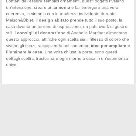
Lontani dall’essere semplici ornamenti, questi oggetti rivelano
un’intenzione: creare un’
armonia
e far emergere una vera
coerenza, in sintonia con le tendenze individuate durante
Maison&Objet. Il
design abitato
prende tutto il suo posto, la
casa diventa un terreno di espressione, un patchwork di gusti e
stili. I
consigli di decorazione
di Anabelle Martinat alimentano
questo approccio, affinché ogni scelta sia il riflesso di coloro che
vivono gli spazi, raccogliendo nel contempo
idee per ampliare e
illuminare la casa
. Una volta chiusa la porta, sono questi
dettagli scelti a trasformare ogni ritorno a casa in un’esperienza
unica.
←
Come scegliere il miglior veicolo per taxi: confronto tra i
modelli imprescindibili
I segnali che indicano che piaci a un uomo di 50 anni
→
Search