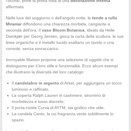
l’occhio, pone la prima nota di una
decorazione interna
affermata.
Nella luce del soggiorno o dell’angolo notte, le
tende a rullo
Miramar
diffondono una chiarezza morbida, cangiante a
seconda dell’ora. Il
vaso Bloom Botanica
, ideato da Helle
Damkjær per Georg Jensen, gioca la carta della scultura: le sue
linee organiche e il metallo lucido esaltano un tavolo o una
console, senza sovraccarico.
Incroyable Maison propone una selezione di oggetti che si
distinguono per il loro stile e funzionalità. Ecco alcuni esempi
che illustrano la diversità del loro catalogo:
Il
candelabro in argento
di Arket, per aggiungere un tocco
luminoso e raffinato,
La coperta Ralph Lauren in cashmere, sinonimo di
morbidezza e lusso discreto,
Il porta-riviste Curva di AYTM, sia grafico che utile,
La candela Canto, la cui fragranza veste subtilmente lo
spazio.