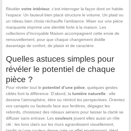
Révéler
votre intérieur
, c’est interroger la façon dont on habite
l’espace. Un fauteuil bien placé structure le volume. Un plaid ou
un rideau bien choisi réchauffe l’ambiance. Miser sur une pièce
marquante imprime une identité forte à la maison. Les
collections d’Incroyable Maison accompagnent cette envie de
renouvellement, pour que chaque changement distille
davantage de confort, de plaisir et de caractère.
Quelles astuces simples pour
révéler le potentiel de chaque
pièce ?
Pour révéler tout le
potentiel d’une pièce
, quelques gestes
ciblés font la différence. D’abord, la
lumière naturelle
: elle
dessine l’atmosphère, étire ou rétrécit les perspectives. Orientez
vos canapés ou fauteuils face aux fenêtres, dégagez les
rebords, choisissez des rideaux aériens pour laisser la clarté se
diffuser sans entrave. Les
couleurs
jouent elles aussi un rôle
clé : les tons clairs sur les murs agrandissent visuellement,
tandis qu’une couleur dense crée un effet enveloppant, idéal