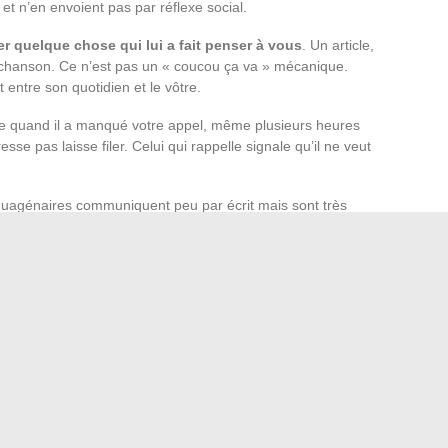
et n’en envoient pas par réflexe social.
ger quelque chose qui lui a fait penser à vous
. Un article,
 chanson. Ce n’est pas un « coucou ça va » mécanique.
t entre son quotidien et le vôtre.
lle quand il a manqué votre appel, même plusieurs heures
se pas laisse filer. Celui qui rappelle signale qu’il ne veut
nquagénaires communiquent peu par écrit mais sont très
e signifie pas l’absence d’intérêt. On juge mieux
cohérence entre ses mots et ses actes quand vous êtes face
 rarement un feu d’artifice. Ils ressemblent davantage à
rentes : du temps donné, des questions sincères, une
nte.
La régularité de ces gestes compte plus que leur
quatre de ces comportements sur plusieurs semaines, la