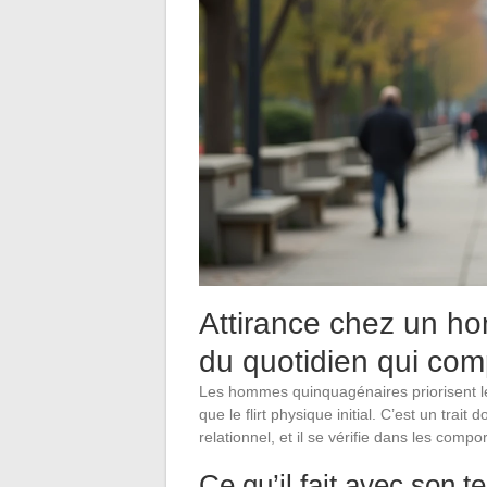
Attirance chez un ho
du quotidien qui com
Les hommes quinquagénaires priorisent les
que le flirt physique initial. C’est un tr
relationnel, et il se vérifie dans les comp
Ce qu’il fait avec son 