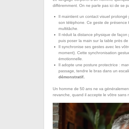
différemment. On ne parle pas ici de se 
Il maintient un contact visuel prolong
son téléphone. Ce geste de présence to
multitâche.
Il réduit la distance physique de façon 
puis poser la main sur la table près de
Il synchronise ses gestes avec les vô
moment). Cette synchronisation gestuel
émotionnelle.
Il adopte une posture protectrice : ma
passage, tendre le bras dans un escal
démonstratif.
Un homme de 50 ans ne va généralement 
revanche, quand il accepte le vôtre sans ra