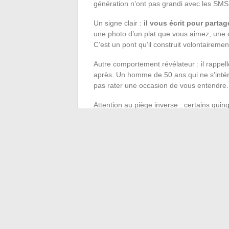
génération n’ont pas grandi avec les SMS 
Un signe clair :
il vous écrit pour parta
une photo d’un plat que vous aimez, une
C’est un pont qu’il construit volontairemen
Autre comportement révélateur : il rappe
après. Un homme de 50 ans qui ne s’intéres
pas rater une occasion de vous entendre.
Attention au piège inverse : certains qui
présents en personne. L’absence de SMS n
l’attirance d’un homme de 50 ans sur la 
à face.
Les signaux d’un homme de 50 ans forment
une accumulation de petites preuves cohé
présence physique mesurée mais consta
spectaculaire.
Si vous repérez trois ou 
réponse est probablement devant vous.