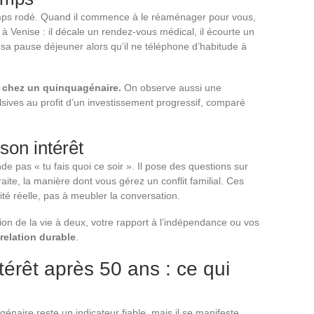
ps rodé. Quand il commence à le réaménager pour vous,
 à Venise : il décale un rendez-vous médical, il écourte un
 sa pause déjeuner alors qu’il ne téléphone d’habitude à
s chez un quinquagénaire.
On observe aussi une
sives au profit d’un investissement progressif, comparé
son intérêt
pas « tu fais quoi ce soir ». Il pose des questions sur
raite, la manière dont vous gérez un conflit familial. Ces
ité réelle, pas à meubler la conversation.
ion de la vie à deux, votre rapport à l’indépendance ou vos
 relation durable
.
térêt après 50 ans : ce qui
aire reste un indicateur fiable, mais il se manifeste