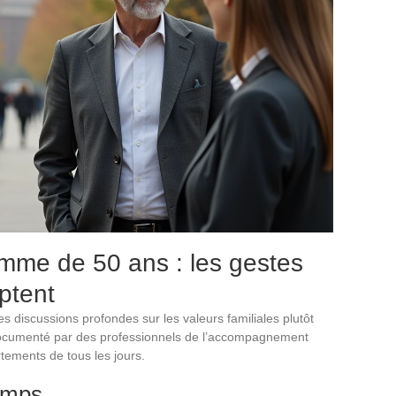
mme de 50 ans : les gestes
ptent
 discussions profondes sur les valeurs familiales plutôt
ait documenté par des professionnels de l’accompagnement
ortements de tous les jours.
temps