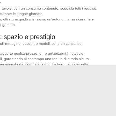
o.
fortevole, con un consumo contenuto, soddisfa tutti i requisiti
 durante le lunghe giornate.
ico, offre una guida silenziosa, un’autonomia rassicurante e
alta gamma.
: spazio e prestigio
ull’immagine, questi tre modelli sono un consenso:
rapporto qualità-prezzo, offre un’abitabilità notevole,
gli, garantendo al contempo una tenuta di strada sicura.
n versione ibrida, combina comfort a bordo e un aspetto
cente, un vero vantaggio sulle piattaforme premium.
escindibile per chi punta alla clientela d’affari, incarna l’alta
 finitura senza difetti.
e precise, ma la selezione finale coinvolge ben più della
 del servizio reso, il riflesso della qualità promessa, il
uale ti accompagnerà più lontano sulla strada del