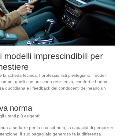
 modelli imprescindibili per
mestiere
la scheda tecnica. I professionisti privilegiano i modelli
l campo, quelli che uniscono resistenza, comfort e buona
za quotidiana e i feedback dei conducenti delineano un
uova norma
li utenti più esigenti:
ntinua a sedurre per la sua sobrietà, la capacità di percorrere
nutenzione. Il suo bagagliaio generoso fa la differenza