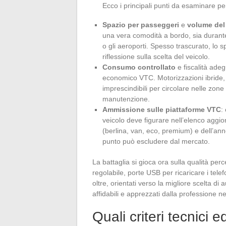
Ecco i principali punti da esaminare pe
Spazio per passeggeri
e
volume del
una vera comodità a bordo, sia durante i
o gli aeroporti. Spesso trascurato, lo 
riflessione sulla scelta del veicolo.
Consumo controllato
e fiscalità ade
economico VTC. Motorizzazioni ibride, 
imprescindibili per circolare nelle zone
manutenzione.
Ammissione sulle piattaforme VTC
:
veicolo deve figurare nell’elenco aggio
(berlina, van, eco, premium) e dell’an
punto può escludere dal mercato.
La battaglia si gioca ora sulla qualità per
regolabile, porte USB per ricaricare i tele
oltre, orientati verso la migliore scelta di
affidabili e apprezzati dalla professione n
Quali criteri tecnici