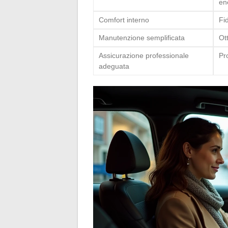
en
Comfort interno
Fid
Manutenzione semplificata
Ot
Assicurazione professionale
Pr
adeguata