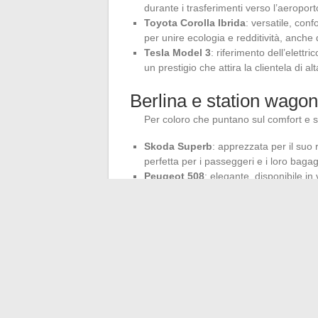
durante i trasferimenti verso l’aeroport
Toyota Corolla Ibrida
: versatile, con
per unire ecologia e redditività, anche
Tesla Model 3
: riferimento dell’elettr
un prestigio che attira la clientela di 
Berlina e station wagon
Per coloro che puntano sul comfort e s
Skoda Superb
: apprezzata per il suo 
perfetta per i passeggeri e i loro baga
Peugeot 508
: elegante, disponibile i
valorizzante per l’immagine del condu
Mercedes Benz Classe E
: scelta impr
gamma con un comfort impeccabile e una
Ogni modello citato qui risponde a esigenz
tecnica. Il veicolo diventa un prolungamento
partner del quotidiano. Resta da sapere q
successo.