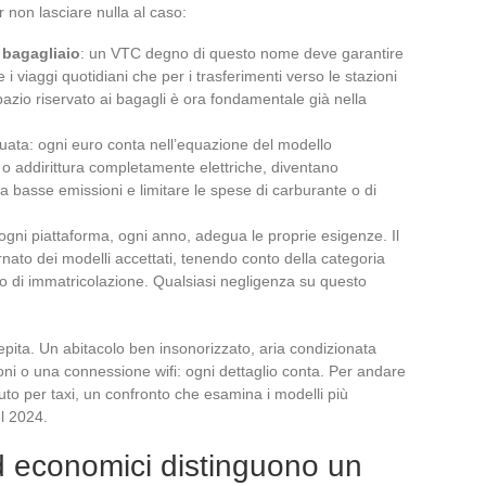
r non lasciare nulla al caso:
 bagagliaio
: un VTC degno di questo nome deve garantire
 viaggi quotidiani che per i trasferimenti verso le stazioni
spazio riservato ai bagagli è ora fondamentale già nella
guata: ogni euro conta nell’equazione del modello
o addirittura completamente elettriche, diventano
 a basse emissioni e limitare le spese di carburante o di
 ogni piattaforma, ogni anno, adegua le proprie esigenze. Il
rnato dei modelli accettati, tenendo conto della categoria
no di immatricolazione. Qualsiasi negligenza su questo
cepita. Un abitacolo ben insonorizzato, aria condizionata
foni o una connessione wifi: ogni dettaglio conta. Per andare
 auto per taxi, un confronto che esamina i modelli più
el 2024.
 ed economici distinguono un