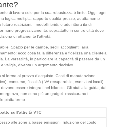
ante?
mento di lavoro solo per la sua robustezza è finito. Oggi, ogni
na logica multipla: rapporto qualità-prezzo, adattamento
future restrizioni. I modelli ibridi, o addirittura ibridi
affermano progressivamente, soprattutto in centro città dove
ziona direttamente l’attività.
bile. Spazio per le gambe, sedili accoglienti, aria
onamento: ecco cosa fa la differenza e fidelizza una clientela
ia. La versatilità, in particolare la capacità di passare da un
e valigie, diventa un argomento decisivo.
non si ferma al prezzo d’acquisto. Costi di manutenzione
trico), consumo, fiscalità (IVA recuperabile, esenzioni locali)
devono essere integrati nel bilancio. Gli aiuti alla guida, dal
’emergenza, non sono più un gadget: rassicurano i
le piattaforme.
patto sull’attività VTC
cesso alle zone a basse emissioni, riduzione del costo