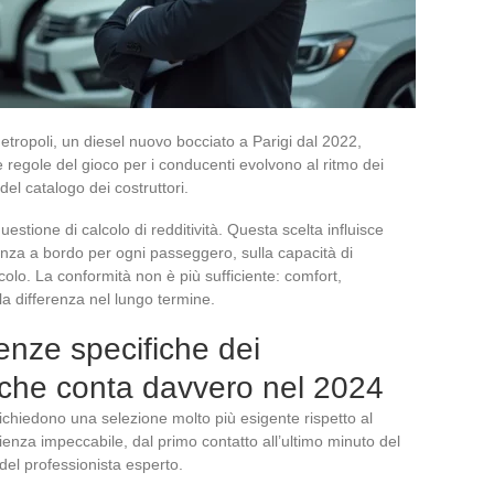
metropoli, un diesel nuovo bocciato a Parigi dal 2022,
le regole del gioco per i conducenti evolvono al ritmo dei
el catalogo dei costruttori.
stione di calcolo di redditività. Questa scelta influisce
ienza a bordo per ogni passeggero, sulla capacità di
icolo. La conformità non è più sufficiente: comfort,
la differenza nel lungo termine.
nze specifiche dei
 che conta davvero nel 2024
ichiedono una selezione molto più esigente rispetto al
ienza impeccabile, dal primo contatto all’ultimo minuto del
 del professionista esperto.