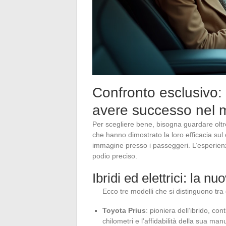
Confronto esclusivo: i
avere successo nel 
Per scegliere bene, bisogna guardare oltre 
che hanno dimostrato la loro efficacia su
immagine presso i passeggeri. L’esperien
podio preciso.
Ibridi ed elettrici: la n
Ecco tre modelli che si distinguono tra g
Toyota Prius
: pioniera dell’ibrido, co
chilometri e l’affidabilità della sua ma