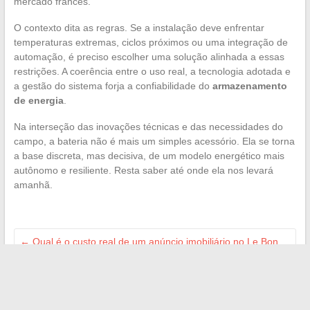
mercado francês.
O contexto dita as regras. Se a instalação deve enfrentar
temperaturas extremas, ciclos próximos ou uma integração de
automação, é preciso escolher uma solução alinhada a essas
restrições. A coerência entre o uso real, a tecnologia adotada e
a gestão do sistema forja a confiabilidade do
armazenamento
de energia
.
Na interseção das inovações técnicas e das necessidades do
campo, a bateria não é mais um simples acessório. Ela se torna
a base discreta, mas decisiva, de um modelo energético mais
autônomo e resiliente. Resta saber até onde ela nos levará
amanhã.
←
Qual é o custo real de um anúncio imobiliário no Le Bon
Coin em 2024?
Deve-se optar pela construção de uma casa de 60 m2 ou
buscar algo maior?
→