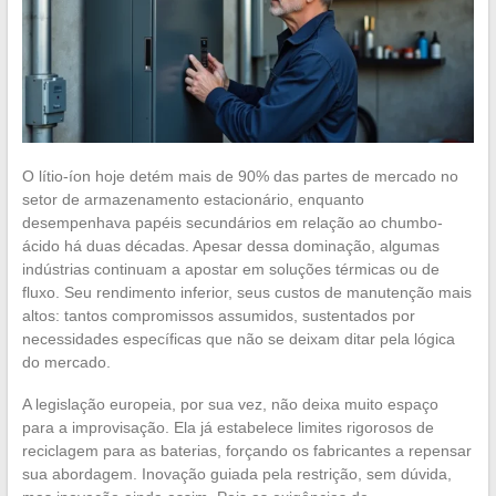
O lítio-íon hoje detém mais de 90% das partes de mercado no
setor de armazenamento estacionário, enquanto
desempenhava papéis secundários em relação ao chumbo-
ácido há duas décadas. Apesar dessa dominação, algumas
indústrias continuam a apostar em soluções térmicas ou de
fluxo. Seu rendimento inferior, seus custos de manutenção mais
altos: tantos compromissos assumidos, sustentados por
necessidades específicas que não se deixam ditar pela lógica
do mercado.
A legislação europeia, por sua vez, não deixa muito espaço
para a improvisação. Ela já estabelece limites rigorosos de
reciclagem para as baterias, forçando os fabricantes a repensar
sua abordagem. Inovação guiada pela restrição, sem dúvida,