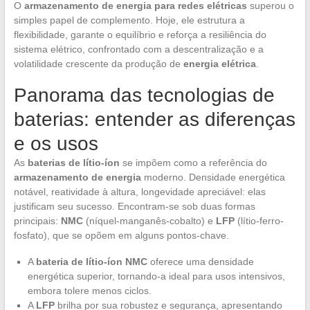
O
armazenamento de energia para redes elétricas
superou o
simples papel de complemento. Hoje, ele estrutura a
flexibilidade, garante o equilíbrio e reforça a resiliência do
sistema elétrico, confrontado com a descentralização e a
volatilidade crescente da produção de
energia elétrica
.
Panorama das tecnologias de
baterias: entender as diferenças
e os usos
As
baterias de lítio-íon
se impõem como a referência do
armazenamento de energia
moderno. Densidade energética
notável, reatividade à altura, longevidade apreciável: elas
justificam seu sucesso. Encontram-se sob duas formas
principais:
NMC
(níquel-manganês-cobalto) e
LFP
(lítio-ferro-
fosfato), que se opõem em alguns pontos-chave.
A
bateria de lítio-íon NMC
oferece uma densidade
energética superior, tornando-a ideal para usos intensivos,
embora tolere menos ciclos.
A
LFP
brilha por sua robustez e segurança, apresentando