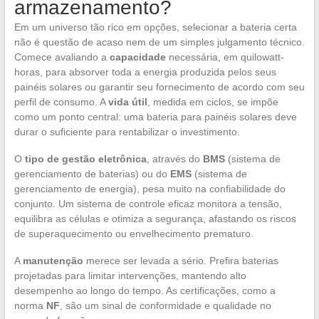
armazenamento?
Em um universo tão rico em opções, selecionar a bateria certa
não é questão de acaso nem de um simples julgamento técnico.
Comece avaliando a
capacidade
necessária, em quilowatt-
horas, para absorver toda a energia produzida pelos seus
painéis solares ou garantir seu fornecimento de acordo com seu
perfil de consumo. A
vida útil
, medida em ciclos, se impõe
como um ponto central: uma bateria para painéis solares deve
durar o suficiente para rentabilizar o investimento.
O
tipo de gestão eletrônica
, através do
BMS
(sistema de
gerenciamento de baterias) ou do
EMS
(sistema de
gerenciamento de energia), pesa muito na confiabilidade do
conjunto. Um sistema de controle eficaz monitora a tensão,
equilibra as células e otimiza a segurança, afastando os riscos
de superaquecimento ou envelhecimento prematuro.
A
manutenção
merece ser levada a sério. Prefira baterias
projetadas para limitar intervenções, mantendo alto
desempenho ao longo do tempo. As certificações, como a
norma
NF
, são um sinal de conformidade e qualidade no