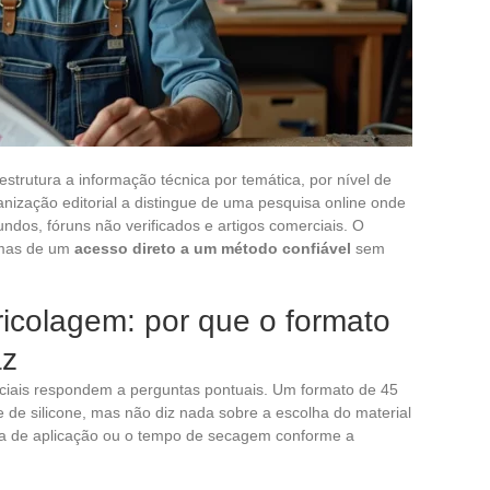
strutura a informação técnica por temática, por nível de
ganização editorial a distingue de uma pesquisa online onde
ndos, fóruns não verificados e artigos comerciais. O
 mas de um
acesso direto a um método confiável
sem
ricolagem: por que o formato
az
ociais respondem a perguntas pontuais. Um formato de 45
de silicone, mas não diz nada sobre a escolha do material
ra de aplicação ou o tempo de secagem conforme a