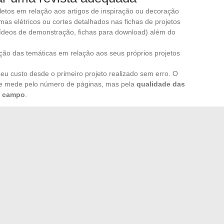
letos em relação aos artigos de inspiração ou decoração
as elétricos ou cortes detalhados nas fichas de projetos
ídeos de demonstração, fichas para download) além do
ção das temáticas em relação aos seus próprios projetos
u custo desde o primeiro projeto realizado sem erro. O
 se mede pelo número de páginas, mas pela
qualidade das
o campo
.
 à distância, onde um artesão orienta por vídeo, se
istas. A revista fornece o método, o coaching resolve o
 complementam sem se substituir.
 doméstico depende menos da habilidade manual do que
ossiê técnico confiável, revisado por especialistas e
meio mais direto de evitar erros que prolongam um projeto