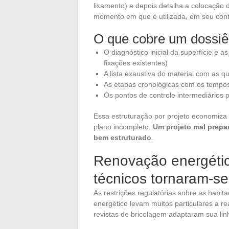
lixamento) e depois detalha a colocação
momento em que é utilizada, em seu cont
O que cobre um dossiê
O diagnóstico inicial da superfície e a
fixações existentes)
A lista exaustiva do material com as q
As etapas cronológicas com os tempos
Os pontos de controle intermediários 
Essa estruturação por projeto economiz
plano incompleto.
Um projeto mal prepa
bem estruturado
.
Renovação energétic
técnicos tornaram-se 
As restrições regulatórias sobre as habi
energético levam muitos particulares a r
revistas de bricolagem adaptaram sua lin