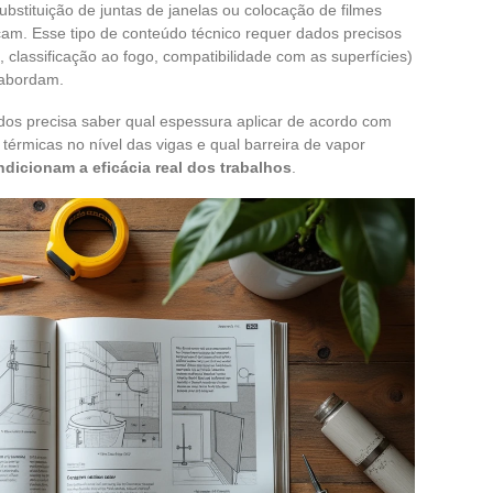
bstituição de juntas de janelas ou colocação de filmes
licam. Esse tipo de conteúdo técnico requer dados precisos
, classificação ao fogo, compatibilidade com as superfícies)
 abordam.
idos precisa saber qual espessura aplicar de acordo com
 térmicas no nível das vigas e qual barreira de vapor
dicionam a eficácia real dos trabalhos
.