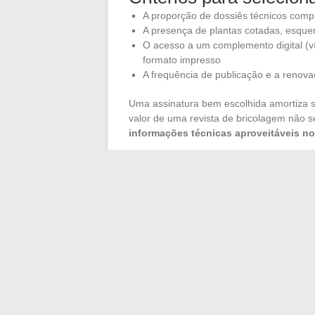
A proporção de dossiês técnicos comp
A presença de plantas cotadas, esquem
O acesso a um complemento digital (v
formato impresso
A frequência de publicação e a renova
Uma assinatura bem escolhida amortiza se
valor de uma revista de bricolagem não
informações técnicas aproveitáveis n
As plataformas de coaching de bricolagem
posicionam como complemento a essas rev
bloqueio pontual. As duas abordagens se
O tempo ganho em um canteiro de obras
da qualidade da preparação anterior. Um d
estruturado em etapas, continua sendo o 
por várias horas.