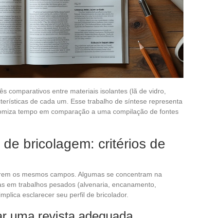
ês comparativos entre materiais isolantes (lã de vidro,
cterísticas de cada um. Esse trabalho de síntese representa
nomiza tempo em comparação a uma compilação de fontes
 de bricolagem: critérios de
obrem os mesmos campos. Algumas se concentram na
as em trabalhos pesados (alvenaria, encanamento,
implica esclarecer seu perfil de bricolador.
nar uma revista adequada