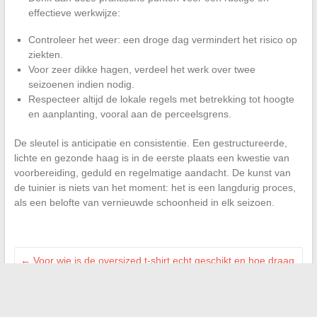
effectieve werkwijze:
Controleer het weer: een droge dag vermindert het risico op
ziekten.
Voor zeer dikke hagen, verdeel het werk over twee
seizoenen indien nodig.
Respecteer altijd de lokale regels met betrekking tot hoogte
en aanplanting, vooral aan de perceelsgrens.
De sleutel is anticipatie en consistentie. Een gestructureerde,
lichte en gezonde haag is in de eerste plaats een kwestie van
voorbereiding, geduld en regelmatige aandacht. De kunst van
de tuinier is niets van het moment: het is een langdurig proces,
als een belofte van vernieuwde schoonheid in elk seizoen.
←
Voor wie is de oversized t-shirt echt geschikt en hoe draag
je het goed?
Praktische gids voor gemakkelijke toegang tot de Webmel-