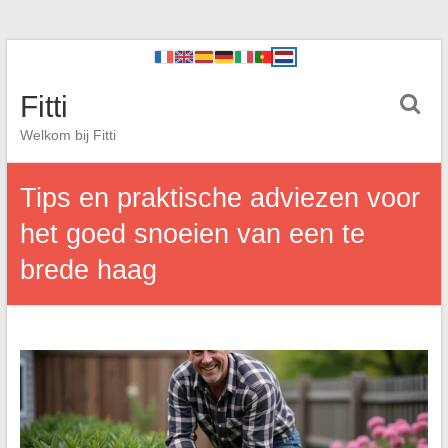
Fitti
Welkom bij Fitti
Tips en praktische adviezen voor
het goed snoeien van een te
brede haag