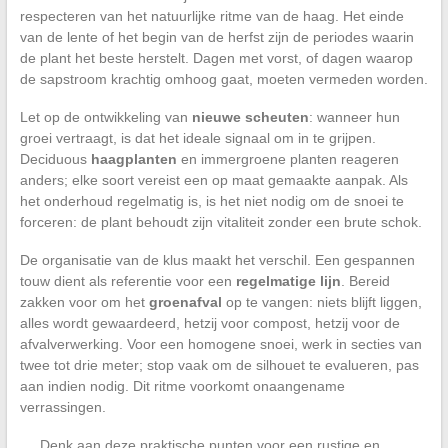
respecteren van het natuurlijke ritme van de haag. Het einde
van de lente of het begin van de herfst zijn de periodes waarin
de plant het beste herstelt. Dagen met vorst, of dagen waarop
de sapstroom krachtig omhoog gaat, moeten vermeden worden.
Let op de ontwikkeling van
nieuwe scheuten
: wanneer hun
groei vertraagt, is dat het ideale signaal om in te grijpen.
Deciduous
haagplanten
en immergroene planten reageren
anders; elke soort vereist een op maat gemaakte aanpak. Als
het onderhoud regelmatig is, is het niet nodig om de snoei te
forceren: de plant behoudt zijn vitaliteit zonder een brute schok.
De organisatie van de klus maakt het verschil. Een gespannen
touw dient als referentie voor een
regelmatige lijn
. Bereid
zakken voor om het
groenafval
op te vangen: niets blijft liggen,
alles wordt gewaardeerd, hetzij voor compost, hetzij voor de
afvalverwerking. Voor een homogene snoei, werk in secties van
twee tot drie meter; stop vaak om de silhouet te evalueren, pas
aan indien nodig. Dit ritme voorkomt onaangename
verrassingen.
Denk aan deze praktische punten voor een rustige en