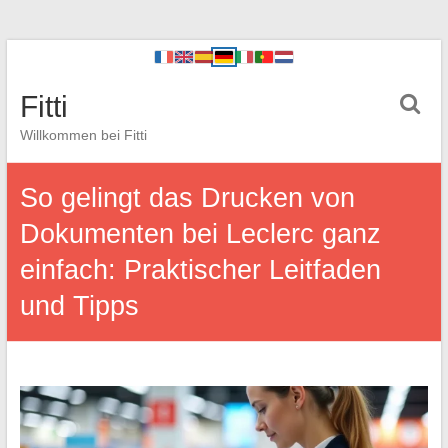
Fitti
Willkommen bei Fitti
So gelingt das Drucken von
Dokumenten bei Leclerc ganz
einfach: Praktischer Leitfaden
und Tipps