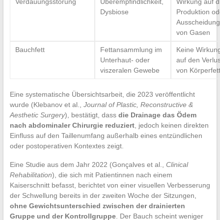
Verdauungsstörung
Überempfindlichkeit,
Wirkung auf d
Dysbiose
Produktion od
Ausscheidung
von Gasen
Bauchfett
Fettansammlung im
Keine Wirkun
Unterhaut- oder
auf den Verlus
viszeralen Gewebe
von Körperfet
Eine systematische Übersichtsarbeit, die 2023 veröffentlicht
wurde (Klebanov et al.,
Journal of Plastic, Reconstructive &
Aesthetic Surgery
), bestätigt, dass
die Drainage das Ödem
nach abdominaler Chirurgie reduziert
, jedoch keinen direkten
Einfluss auf den Taillenumfang außerhalb eines entzündlichen
oder postoperativen Kontextes zeigt.
Eine Studie aus dem Jahr 2022 (Gonçalves et al.,
Clinical
Rehabilitation
), die sich mit Patientinnen nach einem
Kaiserschnitt befasst, berichtet von einer visuellen Verbesserung
der Schwellung bereits in der zweiten Woche der Sitzungen,
ohne Gewichtsunterschied zwischen der drainierten
Gruppe und der Kontrollgruppe
. Der Bauch scheint weniger