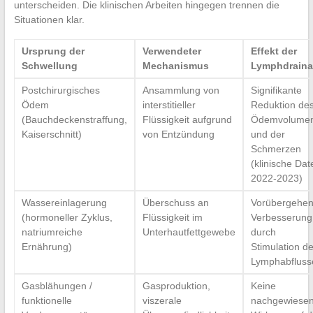
unterscheiden. Die klinischen Arbeiten hingegen trennen die
Situationen klar.
Ursprung der
Verwendeter
Effekt der
Schwellung
Mechanismus
Lymphdrain
Postchirurgisches
Ansammlung von
Signifikante
Ödem
interstitieller
Reduktion de
(Bauchdeckenstraffung,
Flüssigkeit aufgrund
Ödemvolume
Kaiserschnitt)
von Entzündung
und der
Schmerzen
(klinische Dat
2022-2023)
Wassereinlagerung
Überschuss an
Vorübergehe
(hormoneller Zyklus,
Flüssigkeit im
Verbesserung
natriumreiche
Unterhautfettgewebe
durch
Ernährung)
Stimulation d
Lymphabfluss
Gasblähungen /
Gasproduktion,
Keine
funktionelle
viszerale
nachgewiese