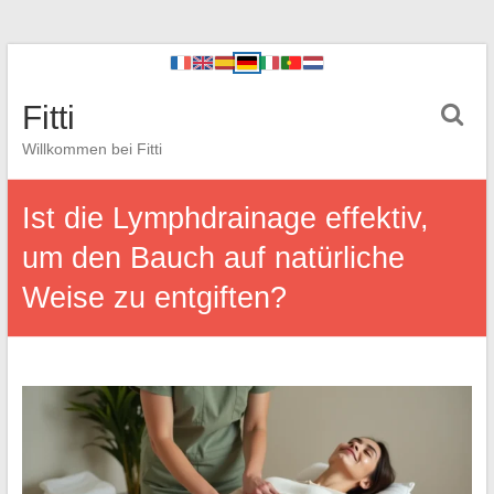
Fitti
Willkommen bei Fitti
Ist die Lymphdrainage effektiv,
um den Bauch auf natürliche
Weise zu entgiften?