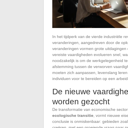
In het tijdperk van de vierde industriële 
veranderingen, aangedreven door de opko
veranderingen vormen grote uitdagingen 
vereiste vaardigheden evolueren snel, wa
noodzakelijk is om de werkgelegenheid t
afstemming tussen de verworven vaardig
moeten zich aanpassen, levenslang leren
individuen voor te bereiden op een arbeid
De nieuwe vaardighe
worden gezocht
De transformatie van economische secto
ecologische transitie
, vormt nieuwe eis
conclusie is onmiskenbaar: gebieden zoa
creëren, met een groeiende vraag naar pro