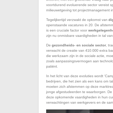
voortdurend evoluerende sector vereist s
milieuwetgeving tot projectmanagement i
Tegelijkertijd verzwakt de opkomst van
di
openstaande vacatures in 20. De afstemm
is een cruciale factor voor
werkgelegenh
zijn nu onmisbare vaardigheden in tal van
De
gezondheids- en sociale sector
, tr
verwacht de creatie van 410.000 extra b
die werkzaam zijn in de sociale actie, moe
zoals aanpassingsvermogen aan technolog
patiënt.
In het licht van deze evoluties wordt ‘Ca
bedrijven, die het zien als een kans om 
moeten zich afstemmen op deze marktreali
jonge afgestudeerden te waarborgen. De u
deze opkomende vaardigheden in hun curr
verwachtingen van werkgevers en de same