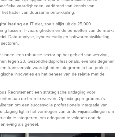
pecifieke vaardigheden, variërend van kennis van
n het kader van duurzame ontwikkeling.
gitalisering en IT
niet, zoals blijkt uit de 25.000
ing tussen IT-vaardigheden en de behoeften van de markt
eid
. Data-analyse, cybersecurity en softwareontwikkeling
 sectoren.
aditioneel een robuuste sector op het gebied van werving,
anen tegen 20. Gezondheidsprofessionals, evenals degenen
ten transversale vaardigheden integreren in hun praktijk,
ische innovaties en het beheer van de relatie met de
mpus Recrutement’ een strategische uitdaging voor
talenten aan de bron te werven. Opleidingsprogramma’s
teiten om een succesvolle professionele integratie van
itdaging ligt in het vermogen van onderwijsinstellingen om
icula te integreren, om adequaat te voldoen aan de
nleving als geheel.