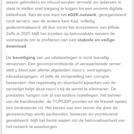
waarin gebruikers en inhoud worden vermeld om iedereen in
staat te stellen snel toegang te krijgen tot een enorme digitale
bibliotheek. Aan de ene kant het
eD2K-netwerk
, georganiseerd
rond servers, aan de andere kant Kad, volledig
gedecentraliseerd: dit duo vormt het ecosysteem van eMule.
Zelfs in 2025 blijft het inzetten op betrouwbare servers de
voorwaarde om te profiteren van een
stabiele en veilige
download
.
De
beveiliging
van uw uitwisselingen is nooit toevallig
verworven. Een gecompromitteerde of verwaarloosde server
stelt u bloot aan allerlei afgeleiden risico’s: vertragingen,
inbraakpogingen, of zelfs de verspreiding van corrupte
bestanden. Het regelmatig en doordacht bijwerken van de
serverlijst helpt deze risico’s bij de wortel te elimineren. De
prestaties hangen ook af van andere instellingen: het beheer
van de bandbreedte, de TCP/UDP-poorten en de firewall spelen
een beslissende rol. Het kiezen van een server die door de
gemeenschap wordt aanbevolen, bewezen en voortdurend
gevalideerd, blijft het beste wapen om de betrouwbaarheid van
het netwerk te waarborgen.