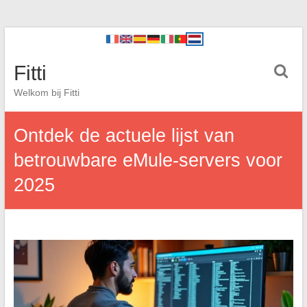
Fitti
Welkom bij Fitti
Ontdek de actuele lijst van
betrouwbare eMule-servers voor
2025