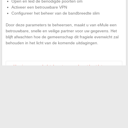
Open en leid de benodigde poorten om
Activeer een betrouwbare VPN
Configureer het beheer van de bandbreedte slim
Door deze parameters te beheersen, maakt u van eMule een
betrouwbare, snelle en veilige partner voor uw gegevens. Het
blijft afwachten hoe de gemeenschap dit fragiele evenwicht zal
behouden in het licht van de komende uitdagingen.
←
Hoe je een meubelstuk met gemoedsrust kunt laten
vervoeren door betrouwbare professionals
De laatste zakelijke trends die je absoluut moet kennen om in
2024 te slagen
→
Search