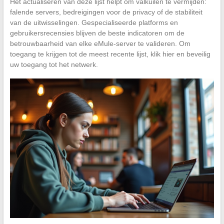
Het actualiseren van deze lijst helpt om valkuilen te vermijden:
falende servers, bedreigingen voor de privacy of de stabiliteit
van de uitwisselingen. Gespecialiseerde platforms en
gebruikersrecensies blijven de beste indicatoren om de
betrouwbaarheid van elke eMule-server te valideren. Om
toegang te krijgen tot de meest recente lijst, klik hier en beveilig
uw toegang tot het netwerk.