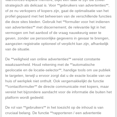
strategisch als delicaat is. Voor **gebruikers van advertenties**,
of ze nu verkopers of kopers zijn, gaat de optimalisatie van het
profiel gepaard met het beheersen van de verschillende functies
die deze sites bieden. Gebruik het **formulier voor het indienen
van advertenties** met discernement; de relevantie ligt in het
vermogen om het aanbod of de vraag nauwkeurig weer te
geven, zonder uw persoonlijke gegevens in gevaar te brengen,
aangezien registratie optioneel of verplicht kan zijn, afhankelijk
van de situatie.
De **veiligheid van online advertenties** vereist constante
waakzaamheid. Houd rekening met de **automatische
geolocatie en de locatie-selector**, handige tools om uw publiek
te targeten, terwijl u ervoor zorgt dat u de exacte locatie van uw
huis of werkplek niet onthult. Ook vergemakkelijkt de functie
**contactformulier** de directe communicatie met kopers, maar
vereist het bijzondere aandacht voor de informatie die buiten het
platform wordt gedeeld.
De rol van **gebruikers** in het toezicht op de inhoud is van
cruciaal belang. De functie **rapporteren / een advertentie