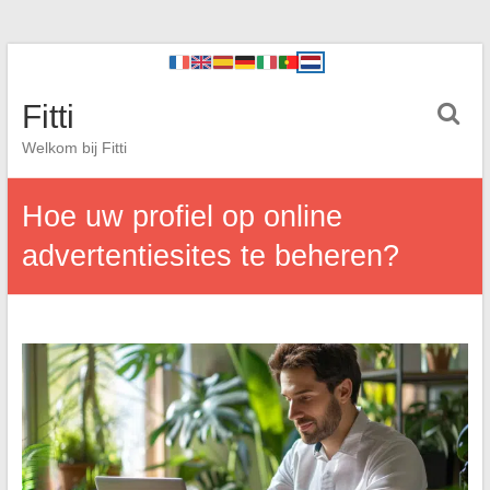
Fitti
Welkom bij Fitti
Hoe uw profiel op online
advertentiesites te beheren?