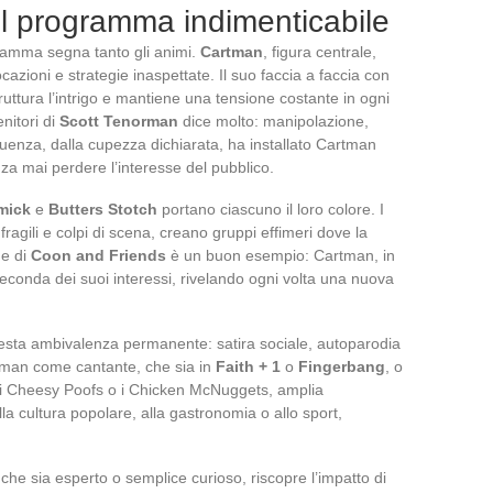
il programma indimenticabile
ramma segna tanto gli animi.
Cartman
, figura centrale,
cazioni e strategie inaspettate. Il suo faccia a faccia con
ruttura l’intrigo e mantiene una tensione costante in ogni
nitori di
Scott Tenorman
dice molto: manipolazione,
enza, dalla cupezza dichiarata, ha installato Cartman
a mai perdere l’interesse del pubblico.
mick
e
Butters Stotch
portano ciascuno il loro colore. I
fragili e colpi di scena, creano gruppi effimeri dove la
ne di
Coon and Friends
è un buon esempio: Cartman, in
econda dei suoi interessi, rivelando ogni volta una nuova
uesta ambivalenza permanente: satira sociale, autoparodia
artman come cantante, che sia in
Faith + 1
o
Fingerbang
, o
i Cheesy Poofs o i Chicken McNuggets, amplia
alla cultura popolare, alla gastronomia o allo sport,
, che sia esperto o semplice curioso, riscopre l’impatto di