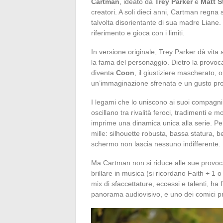
Cartman
, ideato da
Trey Parker
e
Matt S
creatori. A soli dieci anni, Cartman regna
talvolta disorientante di sua madre Liane. 
riferimento e gioca con i limiti.
In versione originale, Trey Parker dà vi
la fama del personaggio. Dietro la provoca
diventa
Coon
, il giustiziere mascherato, 
un’immaginazione sfrenata e un gusto pro
I legami che lo uniscono ai suoi compagn
oscillano tra rivalità feroci, tradimenti 
imprime una dinamica unica alla serie. Per
mille: silhouette robusta, bassa statura, b
schermo non lascia nessuno indifferente.
Ma Cartman non si riduce alle sue provoca
brillare in musica (si ricordano Faith + 1
mix di sfaccettature, eccessi e talenti, ha 
panorama audiovisivo, e uno dei comici pre