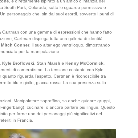
tone
, è direttamente ispirato a un amico d’infanzia dei
 su South Park, Colorado, sotto lo sguardo permissivo e
Un personaggio che, sin dai suoi esordi, sovverte i punti di
ta a Cartman con una gamma di espressioni che hanno fatto
zione, Cartman dispiega tutta una galleria di identità:
o
Mitch Conner
, il suo alter ego ventriloquo, dimostrando
nunciato per la manipolazione.
i,
Kyle Broflovski
,
Stan Marsh
e
Kenny McCormick
,
e momenti di cameratismo. La tensione costante con Kyle
 quanto riguarda l’aspetto, Cartman è riconoscibile tra
erretto blu e giallo, giacca rossa. La sua presenza sullo
zioni. Manipolatore sopraffino, sa anche guidare gruppi,
 o Fingerbang), cucinare, o ancora parlare più lingue. Questo
finito per farne uno dei personaggi più significativi del
feriti in Francia.