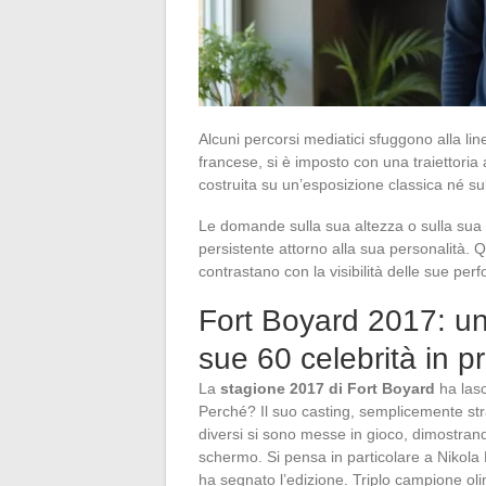
Alcuni percorsi mediatici sfuggono alla lin
francese, si è imposto con una traiettoria a
costruita su un’esposizione classica né sull
Le domande sulla sua altezza o sulla sua 
persistente attorno alla sua personalità.
contrastano con la visibilità delle sue pe
Fort Boyard 2017: un
sue 60 celebrità in p
La
stagione 2017 di Fort Boyard
ha lasc
Perché? Il suo casting, semplicemente str
diversi si sono messe in gioco, dimostrand
schermo. Si pensa in particolare a Nikola
ha segnato l’edizione. Triplo campione oli