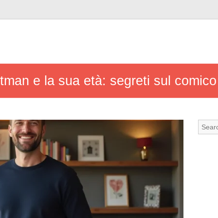
rtman e la sua età: segreti sul comico 