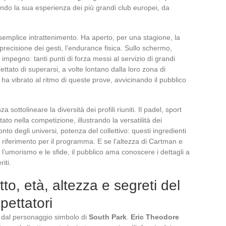
ando la sua esperienza dei più grandi club europei, da
 semplice intrattenimento. Ha aperto, per una stagione, la
a precisione dei gesti, l’endurance fisica. Sullo schermo,
 impegno: tanti punti di forza messi al servizio di grandi
ttato di superarsi, a volte lontano dalla loro zona di
ha vibrato al ritmo di queste prove, avvicinando il pubblico
sottolineare la diversità dei profili riuniti. Il padel, sport
ato nella competizione, illustrando la versatilità dei
onto degli universi, potenza del collettivo: questi ingredienti
 riferimento per il programma. E se l’altezza di Cartman e
o l’umorismo e le sfide, il pubblico ama conoscere i dettagli a
iti.
to, età, altezza e segreti del
pettatori
n dal personaggio simbolo di
South Park
.
Eric Theodore