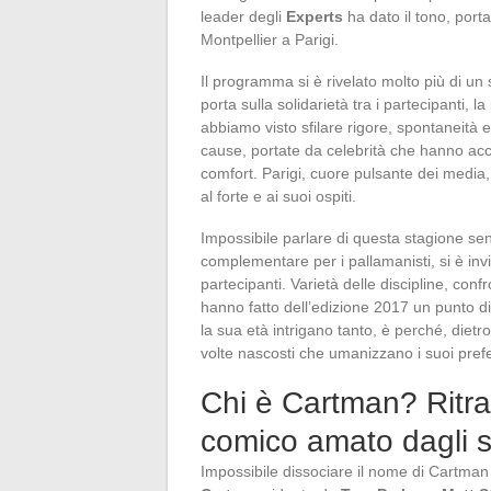
leader degli
Experts
ha dato il tono, port
Montpellier a Parigi.
Il programma si è rivelato molto più di un
porta sulla solidarietà tra i partecipanti, l
abbiamo visto sfilare rigore, spontaneità e
cause, portate da celebrità che hanno acce
comfort. Parigi, cuore pulsante dei media, 
al forte e ai suoi ospiti.
Impossibile parlare di questa stagione senza 
complementare per i pallamanisti, si è invit
partecipanti. Varietà delle discipline, confr
hanno fatto dell’edizione 2017 un punto di
la sua età intrigano tanto, è perché, dietr
volte nascosti che umanizzano i suoi prefer
Chi è Cartman? Ritrat
comico amato dagli s
Impossibile dissociare il nome di Cartma