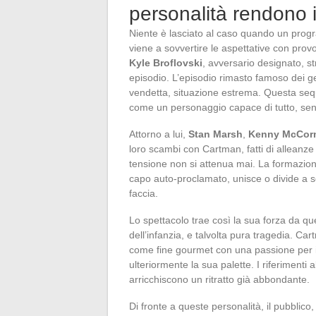
personalità rendono 
Niente è lasciato al caso quando un prog
viene a sovvertire le aspettative con provo
Kyle Broflovski
, avversario designato, st
episodio. L’episodio rimasto famoso dei ge
vendetta, situazione estrema. Questa sequ
come un personaggio capace di tutto, senz
Attorno a lui,
Stan Marsh
,
Kenny McCor
loro scambi con Cartman, fatti di alleanze 
tensione non si attenua mai. La formazio
capo auto-proclamato, unisce o divide a s
faccia.
Lo spettacolo trae così la sua forza da q
dell’infanzia, e talvolta pura tragedia. C
come fine gourmet con una passione per 
ulteriormente la sua palette. I riferimenti 
arricchiscono un ritratto già abbondante.
Di fronte a queste personalità, il pubblico