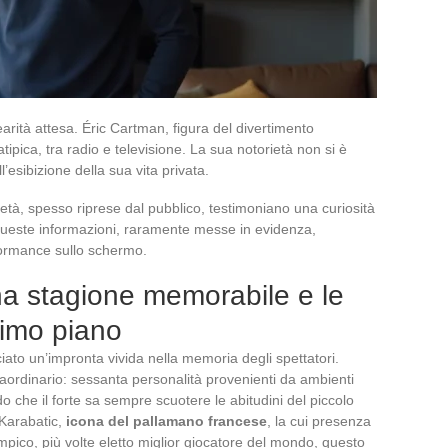
earità attesa. Éric Cartman, figura del divertimento
tipica, tra radio e televisione. La sua notorietà non si è
’esibizione della sua vita privata.
età, spesso riprese dal pubblico, testimoniano una curiosità
 Queste informazioni, raramente messe in evidenza,
rformance sullo schermo.
a stagione memorabile e le
rimo piano
iato un’impronta vivida nella memoria degli spettatori.
aordinario: sessanta personalità provenienti da ambienti
o che il forte sa sempre scuotere le abitudini del piccolo
 Karabatic,
icona del pallamano francese
, la cui presenza
mpico, più volte eletto miglior giocatore del mondo, questo