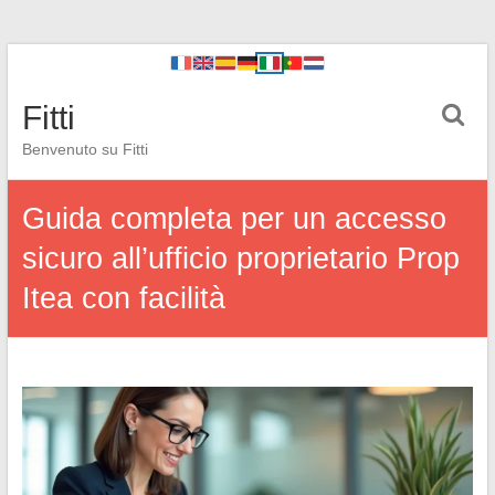
Fitti
Benvenuto su Fitti
Guida completa per un accesso
sicuro all’ufficio proprietario Prop
Itea con facilità